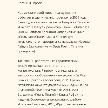
России и Европе.
Кроме станковой живописи, художник
работает в сценических проектах: в 2001 году
была художником спектакля Театра на Таганке
«Сократ / Оракул», режиссер Юрий Любимов; в
2004-м написан большой живописный цикл
«Семь слов Спасителя на Кресте» для
музыкального перформанса на музыку Йозефа
Гайдна (исполнение — Opus Posth, Татьяна
Гринденко).
Татьяна Ян работает и как графический
дизайнер, каждая ее книга – это
концептуальный проект с уникальным
авторским изобразительным рядом: «De Vita
Sua» св. Григория Богослова, 2011, Греко-
Латинский кабинет; двухтомник «Сады» Ольги
Седаковой / Филиппа Жакоте, 2014, «Арт-
Волхонка; «Песнь Песней и Книга Руфь» (не
издана). Оформлены также книги: альбом
«Наталья Глебова», 2010; «Круг: современное